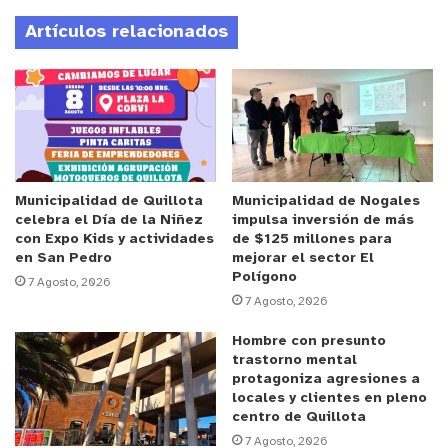
inmobiliaria, no desde lo político, sino desde la
Artículos relacionados
certidumbre regulatoria y las señales económicas
concretas”, señaló.
Anuncio Patrocinado
Martínez explicó que la inversión en el sector
depende fundamentalmente de dos variables:
estabilidad institucional y demanda efectiva. “Se
Municipalidad de Quillota
Municipalidad de Nogales
celebra el Día de la Niñez
impulsa inversión de más
pueden crear todos los incentivos tributarios
con Expo Kids y actividades
de $125 millones para
imaginables para los desarrolladores, pero si las
en San Pedro
mejorar el sector El
Polígono
familias no acceden al crédito hipotecario o a
7 Agosto, 2026
7 Agosto, 2026
subsidios que reduzcan las barreras de entrada, el
esfuerzo será estéril”, afirmó.
Hombre con presunto
trastorno mental
protagoniza agresiones a
En ese contexto, valoró iniciativas que han sido
locales y clientes en pleno
discutidas públicamente, como el subsidio para la
centro de Quillota
adquisición de terrenos o la eliminación gradual de
7 Agosto, 2026