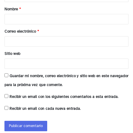
a
Finalmente, Martínez planteó que el próximo ciclo
Nombre
*
r
político debe avanzar de manera decidida en tres
i
ejes fundamentales: acceso al crédito, subsidios
o
Correo electrónico
*
bien focalizados y una simplificación regulatoria
*
efectiva. “Una combinación equilibrada entre
incentivos a la inversión privada y apoyo directo a
Sitio web
las familias puede permitir reducir de una vez por
todas el déficit habitacional que arrastra el país”,
concluyó.
Guardar mi nombre, correo electrónico y sitio web en este navegador
para la próxima vez que comente.
y tú, ¿qué opinas?
Recibir un email con los siguientes comentarios a esta entrada.
Recibir un email con cada nueva entrada.