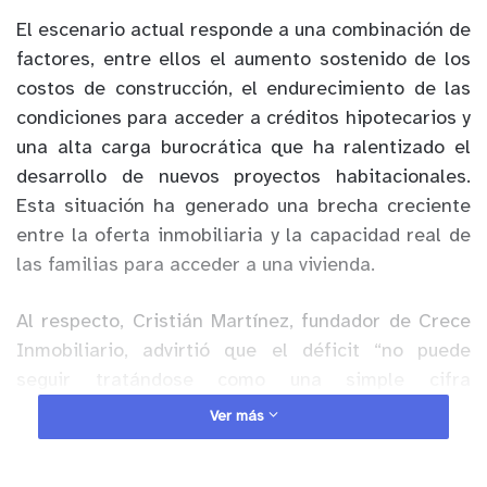
El escenario actual responde a una combinación de
factores, entre ellos el aumento sostenido de los
costos de construcción, el endurecimiento de las
condiciones para acceder a créditos hipotecarios y
una alta carga burocrática que ha ralentizado el
desarrollo de nuevos proyectos habitacionales.
Esta situación ha generado una brecha creciente
entre la oferta inmobiliaria y la capacidad real de
las familias para acceder a una vivienda.
Al respecto, Cristián Martínez, fundador de Crece
Inmobiliario, advirtió que el déficit “no puede
seguir tratándose como una simple cifra
estadística”, subrayando la urgencia de entregar
Ver más
señales claras al mercado. “Los cambios de
gobierno son puntos de inflexión para la inversión