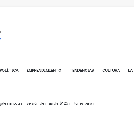
POLÍTICA
EMPRENDIMIENTO
TENDENCIAS
CULTURA
LA
ales impulsa inversión de más de $125 millones para mejorar el sector El Pol