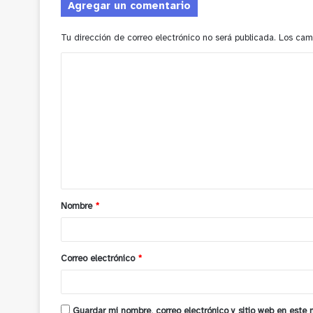
Agregar un comentario
Tu dirección de correo electrónico no será publicada.
Los cam
C
o
m
e
n
t
a
Nombre
*
r
i
o
Correo electrónico
*
*
Guardar mi nombre, correo electrónico y sitio web en este