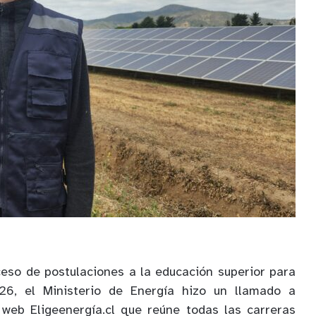
ceso de postulaciones a la educación superior para
6, el Ministerio de Energía hizo un llamado a
 web Eligeenergía.cl que reúne todas las carreras