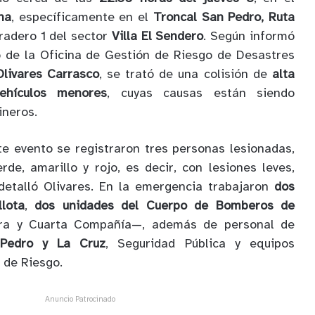
na
, específicamente en el
Troncal San Pedro, Ruta
aradero 1 del sector
Villa El Sendero
. Según informó
o de la Oficina de Gestión de Riesgo de Desastres
Olivares Carrasco
, se trató de una colisión de
alta
ehículos menores
, cuyas causas están siendo
ineros.
e evento se registraron tres personas lesionadas,
de, amarillo y rojo, es decir, con lesiones leves,
detalló Olivares. En la emergencia trabajaron
dos
lota
,
dos unidades del Cuerpo de Bomberos de
a y Cuarta Compañía—, además de personal de
Pedro y La Cruz
, Seguridad Pública y equipos
 de Riesgo.
Anuncio Patrocinado