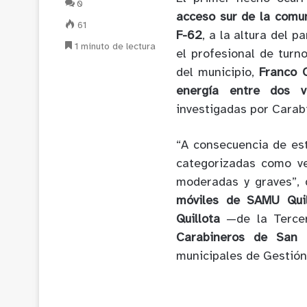
0
acceso sur de la comu
61
F-62
, a la altura del p
1 minuto de lectura
el profesional de turn
del municipio,
Franco 
energía entre dos v
investigadas por Carab
“A consecuencia de est
categorizadas como ver
moderadas y graves”, 
móviles de SAMU Quil
Quillota
—de la Tercer
Carabineros de San 
municipales de Gestión