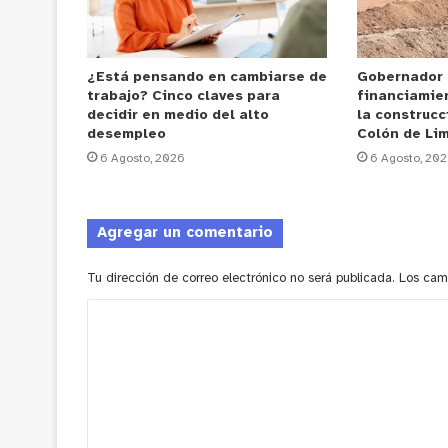
¿Está pensando en cambiarse de
Gobernador
trabajo? Cinco claves para
financiamie
decidir en medio del alto
la construcc
desempleo
Colón de Li
6 Agosto, 2026
6 Agosto, 20
Agregar un comentario
Tu dirección de correo electrónico no será publicada.
Los cam
C
o
m
e
n