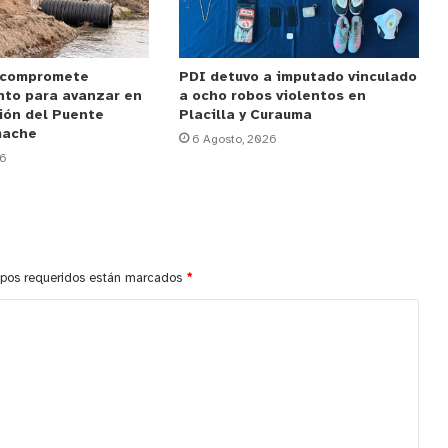
 compromete
PDI detuvo a imputado vinculado
nto para avanzar en
a ocho robos violentos en
ión del Puente
Placilla y Curauma
mache
6 Agosto, 2026
26
pos requeridos están marcados
*