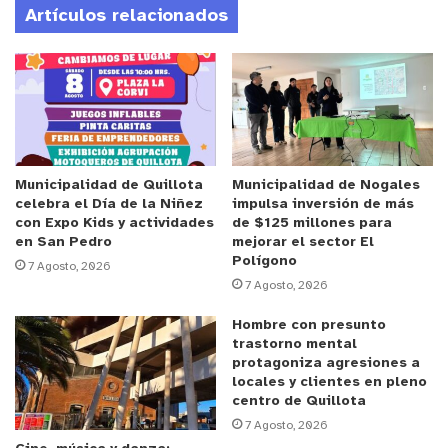
Artículos relacionados
El director de Deportes de Zapallar, José Antonio
Urquiaga, destacó el sentido de esta iniciativa y su
vínculo con la programación estival señalando que
“la Mañana Wellness es parte de una cartelera
mucho más amplia que ya está en marcha. Hemos
trabajado durante meses para ofrecer actividades
diversas, inclusivas y de calidad, que no solo
Municipalidad de Quillota
Municipalidad de Nogales
celebra el Día de la Niñez
impulsa inversión de más
promuevan la actividad física, sino también el
con Expo Kids y actividades
de $125 millones para
bienestar emocional y la vida saludable en todas
en San Pedro
mejorar el sector El
Polígono
las etapas de la vida”.
7 Agosto, 2026
7 Agosto, 2026
Por su parte, el alcalde de Zapallar, Gustavo
Hombre con presunto
Alessandri, subrayó el rol que cumple el municipio
trastorno mental
protagoniza agresiones a
en la generación de espacios de encuentro y
locales y clientes en pleno
cuidado comunitario destacando que “como
centro de Quillota
municipio queremos construir experiencias con
7 Agosto, 2026