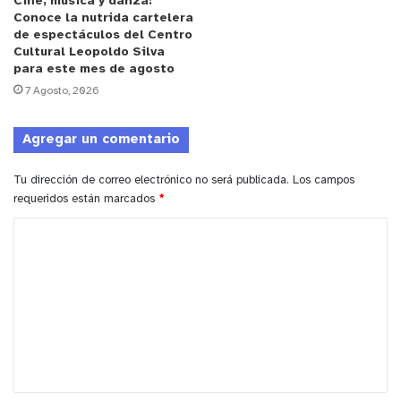
Cine, música y danza:
sentido, que aporten al bienestar real de las
Conoce la nutrida cartelera
personas y desde ese punto de vista, esta
de espectáculos del Centro
Cultural Leopoldo Silva
cartelera estival es fruto de un trabajo que no sólo
para este mes de agosto
creó actividades sino que identificó cuáles son los
7 Agosto, 2026
intereses habituales de nuestra comunidad y
turistas para el desarrollo de actividades masivas
Agregar un comentario
y de impacto para quienes participen”.
Tu dirección de correo electrónico no será publicada.
Los campos
y tú, ¿qué opinas?
requeridos están marcados
*
C
o
m
e
n
t
a