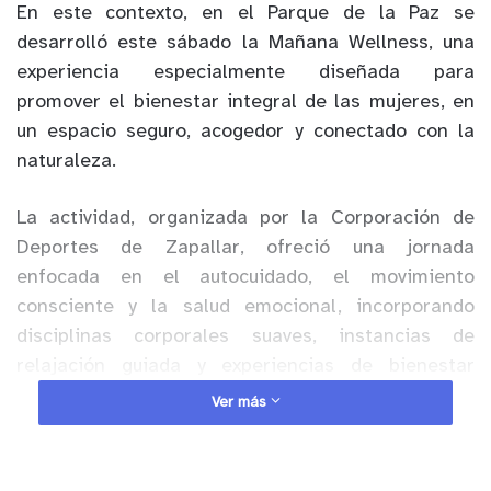
En este contexto, en el Parque de la Paz se
desarrolló este sábado la Mañana Wellness, una
experiencia especialmente diseñada para
promover el bienestar integral de las mujeres, en
un espacio seguro, acogedor y conectado con la
naturaleza.
La actividad, organizada por la Corporación de
Deportes de Zapallar, ofreció una jornada
enfocada en el autocuidado, el movimiento
consciente y la salud emocional, incorporando
disciplinas corporales suaves, instancias de
relajación guiada y experiencias de bienestar
sensorial, orientadas a fomentar hábitos de vida
Ver más
saludable y una mejor calidad de vida.
Anuncio Patrocinado