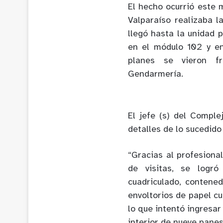
El hecho ocurrió este 
Valparaíso realizaba 
llegó hasta la unidad 
en el módulo 102 y ent
planes se vieron fr
Gendarmería.
El jefe (s) del Compl
detalles de lo sucedido
“Gracias al profesiona
de visitas, se logró
cuadriculado, contene
envoltorios de papel c
lo que intentó ingresar
interior de nueve pane