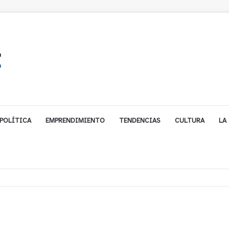
POLÍTICA
EMPRENDIMIENTO
TENDENCIAS
CULTURA
LA
gales impulsa inversión de más de $125 millones para mejorar el sector El P