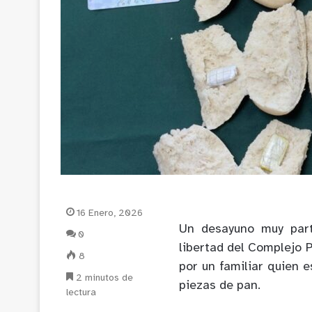
16 Enero, 2026
Un desayuno muy part
0
libertad del Complejo P
8
por un familiar quien 
2 minutos de
piezas de pan.
lectura