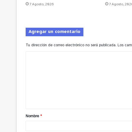
7 Agosto, 2026
7 Agosto, 202
Agregar un comentario
Tu dirección de correo electrónico no será publicada.
Los cam
C
o
m
e
n
t
a
Nombre
*
r
i