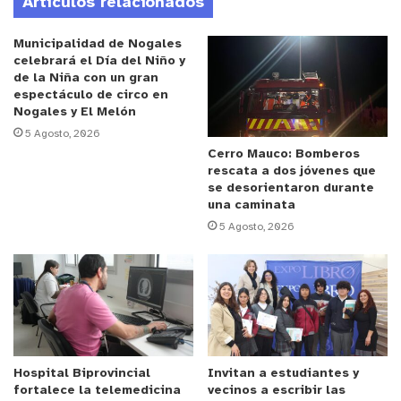
Artículos relacionados
felices de abrir nuevamente las puertas del Parque
‘Carlos Longhi’ para esta gran fiesta que trae
Municipalidad de Nogales
alegría a las familias este verano y apoya
celebrará el Día del Niño y
de la Niña con un gran
directamente a los emprendedores. Nuestra
espectáculo de circo en
prioridad ha sido organizar un evento donde la
Nogales y El Melón
gente se sienta tranquila, por eso hemos
5 Agosto, 2026
dispuesto tecnología de detección de metales en
Cerro Mauco: Bomberos
rescata a dos jóvenes que
los puntos de entrada, lo que se suma a un
se desorientaron durante
refuerzo en la seguridad para que todos puedan
una caminata
disfrutar y pasar una buena tarde”, señaló el jefe
5 Agosto, 2026
comunal.
La programación de “Villa Alemana Beer Fest”
estará marcada por una serie de presentaciones
Hospital Biprovincial
Invitan a estudiantes y
fortalece la telemedicina
vecinos a escribir las
musicales en vivo que realizarán homenajes a