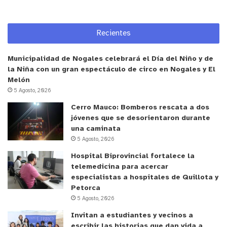
más pequeños. Con esta iniciativa, que integra a
diversas agrupaciones de emprendedores, esta
segunda edición de “Villa Alemana Beer Fest”
Recientes
busca brindar una experiencia de calidad, invitando
a toda la comunidad a compartir el talento local y
Municipalidad de Nogales celebrará el Día del Niño y de
la Niña con un gran espectáculo de circo en Nogales y El
una tarde con distintas actividades para disfrutar
Melón
en familia.
5 Agosto, 2026
Cerro Mauco: Bomberos rescata a dos
y tú, ¿qué opinas?
jóvenes que se desorientaron durante
una caminata
5 Agosto, 2026
Hospital Biprovincial fortalece la
telemedicina para acercar
especialistas a hospitales de Quillota y
Petorca
5 Agosto, 2026
Invitan a estudiantes y vecinos a
escribir las historias que dan vida a