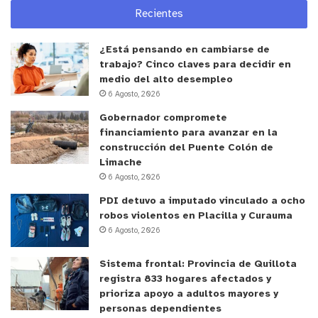
universitarias, orientación vocacional y apoyo
Recientes
constante en el proceso del FUAS, además del
acompañamiento de nuestros profesores”. Sobre
¿Está pensando en cambiarse de
trabajo? Cinco claves para decidir en
esta nueva etapa, expresó sentirse emocionado y
medio del alto desempleo
nervioso, especialmente considerando que ingresó
6 Agosto, 2026
al liceo en 2021, en pleno contexto de pandemia.
Gobernador compromete
financiamiento para avanzar en la
Desde la dirección del establecimiento, la
construcción del Puente Colón de
Limache
directora Siomara Tapia valoró este resultado
6 Agosto, 2026
como un hito para la comunidad educativa. “Es un
PDI detuvo a imputado vinculado a ocho
logro profundamente significativo y motivo de gran
robos violentos en Placilla y Curauma
orgullo. Que nuestros estudiantes confirmen su
6 Agosto, 2026
ingreso a la educación superior es una muestra
clara del trabajo serio, constante y comprometido
Sistema frontal: Provincia de Quillota
que se ha desarrollado en el liceo”, señaló.
registra 833 hogares afectados y
prioriza apoyo a adultos mayores y
personas dependientes
La directora agregó que este resultado es fruto del