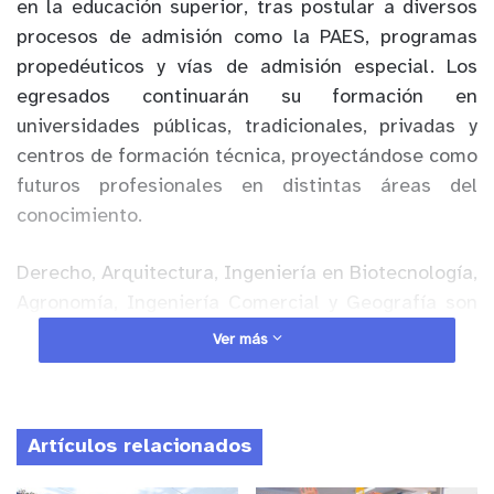
en la educación superior, tras postular a diversos
procesos de admisión como la PAES, programas
propedéuticos y vías de admisión especial. Los
egresados continuarán su formación en
universidades públicas, tradicionales, privadas y
centros de formación técnica, proyectándose como
futuros profesionales en distintas áreas del
conocimiento.
Derecho, Arquitectura, Ingeniería en Biotecnología,
Agronomía, Ingeniería Comercial y Geografía son
algunas de las carreras que cursarán los
Ver más
exalumnos, quienes lograron concretar sus
aspiraciones académicas luego de un proceso de
preparación desarrollado durante su enseñanza
Artículos relacionados
media en el establecimiento.