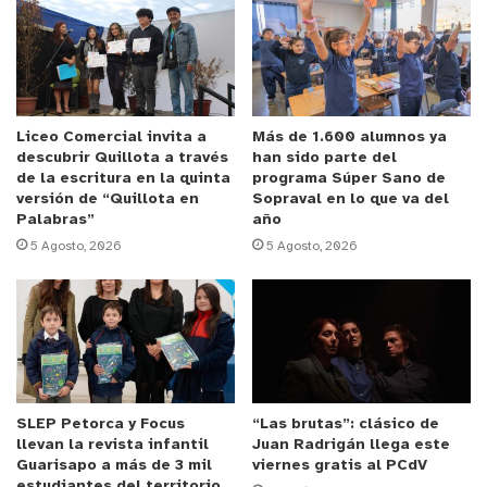
Anuncio Patrocinado
Una de ellas es Pierina Paola Molina Monroy,
exalumna del liceo, quien ya se encuentra
matriculada en la carrera de Arquitectura en la
Pontificia Universidad Católica de Valparaíso. De
Liceo Comercial invita a
Más de 1.600 alumnos ya
descubrir Quillota a través
han sido parte del
origen venezolano, llegó a Chile hace
de la escritura en la quinta
programa Súper Sano de
aproximadamente seis años junto a su familia,
versión de “Quillota en
Sopraval en lo que va del
Palabras”
año
integrándose al sistema de educación municipal,
5 Agosto, 2026
5 Agosto, 2026
primero en la Escuela Nuestro Mundo y luego en el
Liceo Santiago Escuti Orrego. Sobre este logro,
Pierina señaló que “siento mucha felicidad, porque
siempre fue mi sueño seguir estudiando después
de la media. Es un logro compartido con mi mamá,
que siempre tuvo mucha fe en mí”.
SLEP Petorca y Focus
“Las brutas”: clásico de
llevan la revista infantil
Juan Radrigán llega este
Respecto a su elección académica, explicó que la
Guarisapo a más de 3 mil
viernes gratis al PCdV
estudiantes del territorio