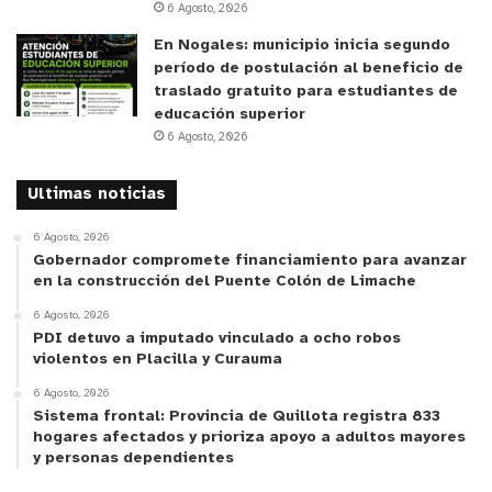
6 Agosto, 2026
esfuerzo de los estudiantes, el acompañamiento
En Nogales: municipio inicia segundo
de las familias y el compromiso del equipo docente
período de postulación al beneficio de
y directivo. “Refleja el avance y la fortaleza de la
traslado gratuito para estudiantes de
educación pública en Quillota, que hoy demuestra
educación superior
6 Agosto, 2026
con hechos que es capaz de abrir caminos,
generar oportunidades y transformar vidas.
Ultimas noticias
Sabemos que el trabajo que realizamos día a día
está dando frutos y seguiremos avanzando con la
6 Agosto, 2026
Gobernador compromete financiamiento para avanzar
misma convicción”, concluyó.
en la construcción del Puente Colón de Limache
6 Agosto, 2026
y tú, ¿qué opinas?
PDI detuvo a imputado vinculado a ocho robos
violentos en Placilla y Curauma
6 Agosto, 2026
Sistema frontal: Provincia de Quillota registra 833
hogares afectados y prioriza apoyo a adultos mayores
y personas dependientes