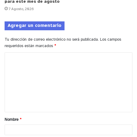
para este mes de agosto
7 Agosto, 2026
Agregar un comentario
Tu dirección de correo electrónico no será publicada.
Los campos
requeridos están marcados
*
C
o
m
e
n
t
a
Nombre
*
r
i