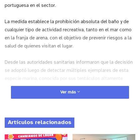
portuguesa en el sector.
La medida establece la prohibición absoluta del baño y de
cualquier tipo de actividad recreativa, tanto en el mar como
en la franja de arena, con el objetivo de prevenir riesgos a la
salud de quienes visitan el lugar.
Desde las autoridades sanitarias informaron que la decisión
se adoptó luego de detectar múltiples ejemplares de esta
especie marina, conocida por sus tentáculos altamente
urticantes, los cuales pueden provocar graves lesiones en
Ver más
contacto con la piel.
Asimismo, se hizo un llamado a respetar las señalizaciones y
las instrucciones del personal de seguridad, recalcando que
Artículos relacionados
el cierre se mantendrá vigente mientras persista la presencia
de la fragata portuguesa en la zona.