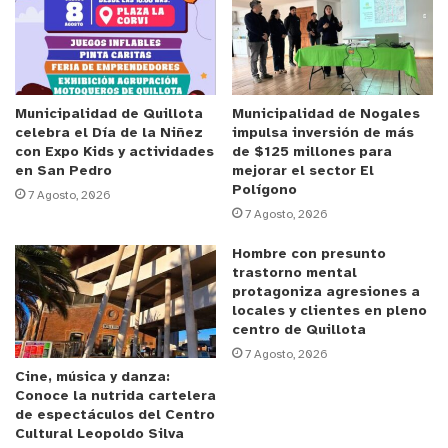
Las autoridades continuarán realizando monitoreos
permanentes y evaluarán la reapertura del balneario una vez
que las condiciones sean seguras para la comunidad y los
Municipalidad de Quillota
Municipalidad de Nogales
turistas.
celebra el Día de la Niñez
impulsa inversión de más
y tú, ¿qué opinas?
con Expo Kids y actividades
de $125 millones para
en San Pedro
mejorar el sector El
Polígono
7 Agosto, 2026
7 Agosto, 2026
Anuncio Patrocinado
Hombre con presunto
trastorno mental
protagoniza agresiones a
locales y clientes en pleno
centro de Quillota
7 Agosto, 2026
Cine, música y danza:
Conoce la nutrida cartelera
de espectáculos del Centro
Cultural Leopoldo Silva