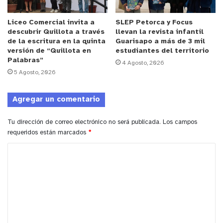
Liceo Comercial invita a
SLEP Petorca y Focus
descubrir Quillota a través
llevan la revista infantil
de la escritura en la quinta
Guarisapo a más de 3 mil
versión de “Quillota en
estudiantes del territorio
Palabras”
4 Agosto, 2026
5 Agosto, 2026
Agregar un comentario
Tu dirección de correo electrónico no será publicada.
Los campos
requeridos están marcados
*
C
o
m
e
n