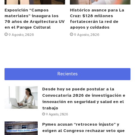
curso, que tuvo una duración de 6 meses. La
Exposición “Campos
Histórico avance para La
instancia permitió al público apreciar no solo el
materiales” inaugura los
Cruz: $128 millones
resultado material de los instrumentos, sino
70 años de Arquitectura UV
fortalecerán la red de
en el Parque Cultural
apoyos y cuidados
también su calidad sonora.
9 Agosto, 2026
9 Agosto, 2026
“Ha sido muy reconfortante trabajar la madera y
dentro de eso, tener la posibilidad de construir una
guitarra, apreciar su sonido, el oficio y al maestro
que nos guía en el camino. Así que muy agradecida
Recientes
de esta instancia”, señala Andrea Ramírez.
Desde hoy se puede postular a la
Los talleres de la
Escuela de Luthería y Maderas de
Convocatoria 2026 de investigación e
Valparaíso
fueron financiados por el
Fondart
innovación en seguridad y salud en el
Regional del Ministerio de las Culturas, las Artes y
trabajo
9 Agosto, 2026
el Patrimonio
, y se enmarca en una línea de trabajo
orientada a la preservación, transmisión y
Pymes acusan “retroceso injusto” y
exigen al Congreso rechazar veto que
actualización de oficios tradicionales vinculados a