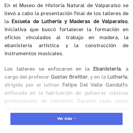
En el Museo de Historia Natural de Valparaíso se
llevó a cabo la presentación final de los talleres de
la
Escuela de Luthería y Maderas de Valparaíso
,
iniciativa que buscó fortalecer la formación en
oficios vinculados al trabajo en madera, la
ebanistería artística y la construcción de
instrumentos musicales.
Los talleres se enfocaron en la
Ebanistería
, a
cargo del profesor
Gustav Breitler
, y en la
Luthería
,
dirigida por el luthier
Felipe Del Valle Gandulfo
,
enfocada en la fabricación de guitarras clásicas
profesionales de concierto. Durante cada curso,
las y los participantes pudieron conocer técnicas
tradicionales y contemporáneas de trabajo en
Ver más
madera, desarrollando piezas artísticas y