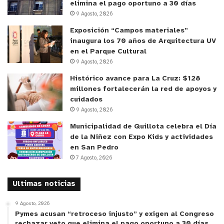
elimina el pago oportuno a 30 días
la madera, la creación artística y la música.
9 Agosto, 2026
Exposición “Campos materiales”
Si quieres más información, puedes visitar en
inaugura los 70 años de Arquitectura UV
Instagram @gandulfoguitarras o en el sitio web:
en el Parque Cultural
https://gandulfoguitarras.cl/
.
9 Agosto, 2026
Histórico avance para La Cruz: $128
y tú, ¿qué opinas?
millones fortalecerán la red de apoyos y
cuidados
9 Agosto, 2026
Municipalidad de Quillota celebra el Día
de la Niñez con Expo Kids y actividades
en San Pedro
7 Agosto, 2026
Ultimas noticias
9 Agosto, 2026
Pymes acusan “retroceso injusto” y exigen al Congreso
rechazar veto que elimina el pago oportuno a 30 días