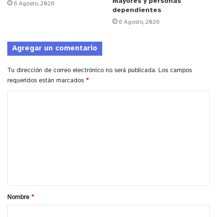
mayores y personas
6 Agosto, 2026
serviciosturisticos.sernatur.cl
, donde se puede
dependientes
buscar por el nombre del servicio, tipo de servicio
6 Agosto, 2026
y/o comuna.
Agregar un comentario
y tú, ¿qué opinas?
Tu dirección de correo electrónico no será publicada.
Los campos
requeridos están marcados
*
C
o
m
e
n
t
a
Nombre
*
r
i