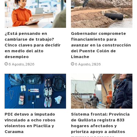
es decir, más de 100 mil. Además de proyectarnos
como el primer destino de traslados con
pernoctación del país, también tendríamos la
principal comuna receptora: Viña del Mar, con más
de 13 mil viajes, destacándose también Algarrobo y
¿Está pensando en
Gobernador compromete
cambiarse de trabajo?
financiamiento para
Valparaíso en el top cinco de destinos a nivel
Cinco claves para decidir
avanzar en la construcción
nacional. Además, en el top 15 se ubican también
en medio del alto
del Puente Colón de
desempleo
Limache
las comunas de El Tabo y El Quisco”.
6 Agosto, 2026
6 Agosto, 2026
El llamado es a programar los viajes, adoptar
todas las medidas de seguridad, y preferir
servicios turísticos que se encuentran registrados
en Sernatur, especialmente los alojamientos
turísticos y turismo aventura, que por ley deben
PDI detuvo a imputado
Sistema frontal: Provincia
estar registrados.
vinculado a ocho robos
de Quillota registra 833
violentos en Placilla y
hogares afectados y
Para encontrarlos, se puede ingresar a la web
Curauma
prioriza apoyo a adultos