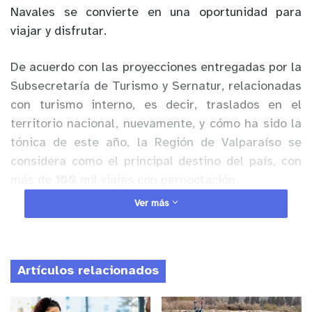
Navales se convierte en una oportunidad para
viajar y disfrutar.
De acuerdo con las proyecciones entregadas por la
Subsecretaría de Turismo y Sernatur, relacionadas
con turismo interno, es decir, traslados en el
territorio nacional, nuevamente, y cómo ha sido la
tónica de este año, la Región de Valparaíso se
considera como el principal destino del país, con
más de 100 mil viajes con pernoctación.
Ver más
Anuncio Patrocinado
Al respecto, la Directora Regional de Sernatur
Valparaíso, Carolina Carrasco, indicó que “se
Artículos relacionados
proyectan más de 500 mil viajes en todo el país, y
nuestra región concentraría sobre el 18% de estos,