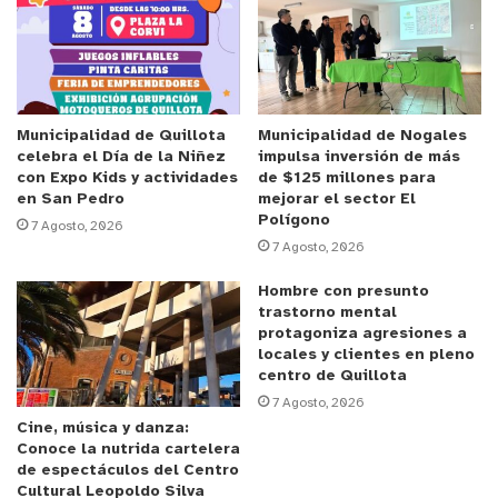
Cámaras de Monitoreo despacharon de forma
inmediata a los móviles comunitarios de
cuadrante, los cuales arribaron en pocos minutos a
la calle Esmeralda, lugar donde se concentraba la
acción delictiva.
Municipalidad de Quillota
Municipalidad de Nogales
celebra el Día de la Niñez
impulsa inversión de más
con Expo Kids y actividades
de $125 millones para
Anuncio Patrocinado
en San Pedro
mejorar el sector El
Polígono
Captura en flagrancia y protección a
7 Agosto, 2026
7 Agosto, 2026
víctima
Hombre con presunto
De acuerdo con los antecedentes preliminares del
trastorno mental
protagoniza agresiones a
procedimiento policial, los antisociales cortaron
locales y clientes en pleno
las vías de acceso de una primera vivienda a través
centro de Quillota
del techo. Al notar la llegada de las balizas de los
7 Agosto, 2026
vehículos municipales, los involucrados intentaron
Cine, música y danza:
Conoce la nutrida cartelera
eludir la fiscalización saltando hacia el patio de un
de espectáculos del Centro
inmueble colindante. En dicha propiedad residía
Cultural Leopoldo Silva