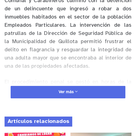
Comunal y Carabineros culminó con la detención
de un delincuente que ingresó a robar a dos
inmuebles habitados en el sector de la población
Empleados Particulares. La intervención de las
patrullas de la Dirección de Seguridad Pública de
la Municipalidad de Quillota permitió frustrar el
delito en flagrancia y resguardar la integridad de
una adulta mayor que se encontraba al interior de
una de las propiedades afectadas.
El procedimiento penal se gestó en horas de la
madrugada tras el llamado telefónico de un vecino
Ver más
al fono de emergencias municipal 1528. El testigo
alertó sobre la presencia de dos sujetos que se
desplazaban de forma sospechosa por las
Artículos relacionados
techumbres de las viviendas del sector. Con este
antecedente, los operadores de la Central de