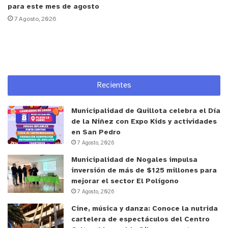
para este mes de agosto
una mujer de la tercera edad, quien, al percatarse
7 Agosto, 2026
de la situación de riesgo, autorizó formalmente el
ingreso de los inspectores municipales a su
domicilio para registrar las dependencias.
Los funcionarios de Seguridad Pública redujeron
Recientes
rápidamente en el patio de la casa a uno de los
sospechosos, individualizado con las iniciales
Municipalidad de Quillota celebra el Día
C.J.F.O., de 18 años. En el rastreo posterior del
de la Niñez con Expo Kids y actividades
perímetro, el personal constató que el imputado se
en San Pedro
7 Agosto, 2026
había deshecho de un arma blanca de grandes
dimensiones momentos antes de su captura,
Municipalidad de Nogales impulsa
inversión de más de $125 millones para
elemento cortante con el cual presumiblemente
mejorar el sector El Polígono
pretendía amedrentar a los moradores de la
7 Agosto, 2026
propiedad. El segundo involucrado logró huir del
Cine, música y danza: Conoce la nutrida
lugar por las techumbres contiguas antes del
cartelera de espectáculos del Centro