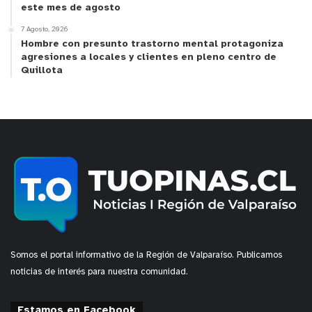
este mes de agosto
La Unidad de Asesoría y Gestión de Víctimas de la
7 Agosto, 2026
Municipalidad tomó contacto durante la mañana
Hombre con presunto trastorno mental protagoniza
agresiones a locales y clientes en pleno centro de
con la adulta mayor afectada para iniciar los
Quillota
protocolos institucionales de contención
psicológica frente al trauma sufrido, además de
proveer la orientación legal y jurídica necesaria
para la presentación de las querellas
correspondientes que impidan la impunidad del
imputado.
y tú, ¿qué opinas?
Somos el portal informativo de la Región de Valparaíso. Publicamos
noticias de interés para nuestra comunidad.
Estamos en Facebook