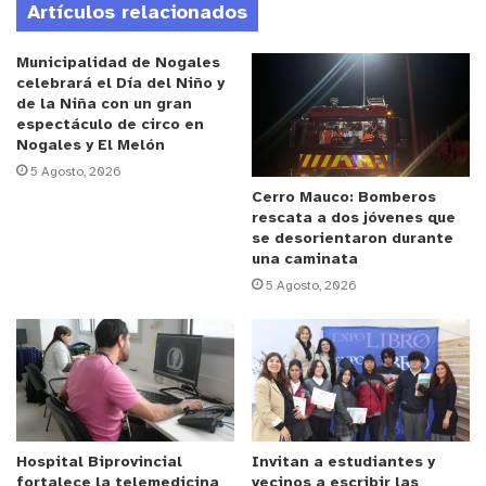
Artículos relacionados
chilenos. Sin embargo, hoy una nueva generación
está incorporando cada vez más palabras y frases
Municipalidad de Nogales
en inglés a sus conversaciones diarias,
celebrará el Día del Niño y
de la Niña con un gran
influenciada por redes sociales como TikTok,
espectáculo de circo en
Instagram y YouTube, además de creadores de
Nogales y El Melón
contenido, series, música y videojuegos.
5 Agosto, 2026
Cerro Mauco: Bomberos
rescata a dos jóvenes que
se desorientaron durante
una caminata
Algunos ejemplos son:
5 Agosto, 2026
“Qué plancha” → “Qué cringe”
Hospital Biprovincial
Invitan a estudiantes y
fortalece la telemedicina
vecinos a escribir las