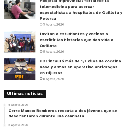
Hospital Biprovincial fortalece la
“Ánimo u onda” → “Mood”
telemedicina para acercar
especialistas a hospitales de Quillota y
Petorca
5 Agosto, 2026
“Obsesionado con algo” → “Estoy obsessed”
Invitan a estudiantes y vecinos a
escribir las historias que dan vida a
Quillota
5 Agosto, 2026
PDI incautó más de 1,7 kilos de cocaína
“Es muy estético” → “Aesthetic”
base y armas en operativo antidrogas
en Hijuelas
5 Agosto, 2026
“Me encanta” → “I love it”
Ultimas noticias
5 Agosto, 2026
Cerro Mauco: Bomberos rescata a dos jóvenes que se
desorientaron durante una caminata
“Lowkey” → “un poquito”
5 Agosto, 2026