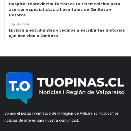
Hospital Biprovincial fortalece la telemedicina para
acercar especialistas a hospitales de Quillota y
Petorca
“Buenas vibras” → “Good vibes”
5 Agosto, 2026
Invitan a estudiantes y vecinos a escribir las historias
que dan vida a Quillota
“Hoy el inglés ya no se percibe como algo lejano o
exclusivo, sino como parte de su entorno digital, de
su forma de relacionarse y de su identidad cultural.
Además, este fenómeno es transversal y ya no
está asociado a un determinado nivel
socioeconómico, como ocurría décadas atrás, sino
que alcanza a jóvenes de distintos contextos que
comparten los mismos espacios y referentes
Somos el portal informativo de la Región de Valparaíso. Publicamos
digitales”, explica Michelle Alexandra Varela Soza,
noticias de interés para nuestra comunidad.
Leader of Quality and Training de Berlitz Chile.