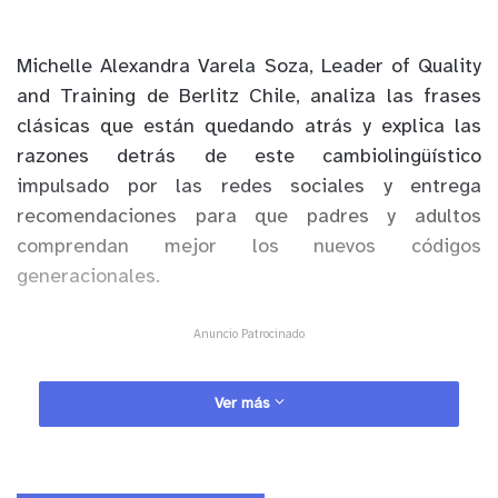
Michelle Alexandra Varela Soza, Leader of Quality
and Training de Berlitz Chile, analiza las frases
clásicas que están quedando atrás y explica las
razones detrás de este cambiolingüístico
impulsado por las redes sociales y entrega
recomendaciones para que padres y adultos
comprendan mejor los nuevos códigos
generacionales.
Anuncio Patrocinado
Ver más
Durante años, expresiones como “bacán”, “la lleva”,
“qué plancha”, “andar pato” o “filete” formaron
parte del lenguaje cotidiano de los jóvenes