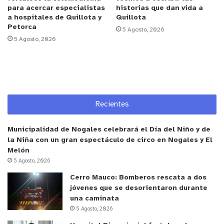
“Estoy en mi mejor momento” → “Estoy en mi
para acercar especialistas
historias que dan vida a
a hospitales de Quillota y
Quillota
prime”
Petorca
5 Agosto, 2026
5 Agosto, 2026
“Qué Bkn”, “se pasó” o “la rompió” → “Slay”
Recientes
“De la nada” → “Random”
Municipalidad de Nogales celebrará el Día del Niño y de
la Niña con un gran espectáculo de circo en Nogales y El
Melón
5 Agosto, 2026
“Punto final” o “se acabó la discusión” → “Period”
Cerro Mauco: Bomberos rescata a dos
jóvenes que se desorientaron durante
una caminata
5 Agosto, 2026