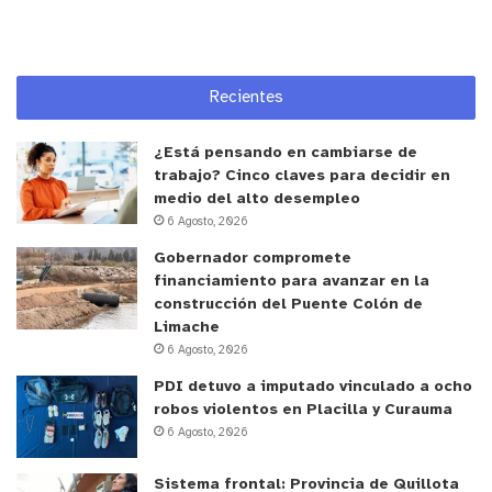
Asimismo, los propietarios podrán acceder de
Recientes
manera gratuita al servicio de implantación de
microchips de identificación, dispositivo
¿Está pensando en cambiarse de
obligatorio bajo la legislación nacional para el
trabajo? Cinco claves para decidir en
medio del alto desempleo
registro civil de mascotas. De forma
6 Agosto, 2026
complementaria, el personal técnico ofrecerá
Gobernador compromete
apoyo en labores estéticas de mantenimiento
financiamiento para avanzar en la
básico, tales como el corte de uñas para caninos y
construcción del Puente Colón de
felinos.
Limache
6 Agosto, 2026
PDI detuvo a imputado vinculado a ocho
robos violentos en Placilla y Curauma
6 Agosto, 2026
La organización y coordinación logística del evento
se encuentra a cargo de la agrupación rescatista
Sistema frontal: Provincia de Quillota