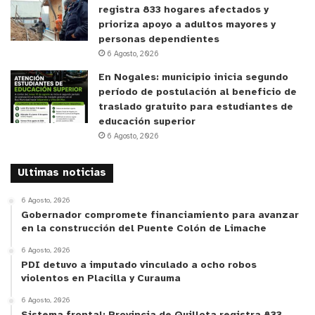
local Huellitas de Boco. Los coordinadores de la
registra 833 hogares afectados y
entidad enfatizaron que, al tratarse de un servicio
prioriza apoyo a adultos mayores y
de alta demanda ciudadana y completamente
personas dependientes
6 Agosto, 2026
gratuito, se solicita a los vecinos asistir con
anticipación y transportar a sus animales con las
En Nogales: municipio inicia segundo
período de postulación al beneficio de
medidas de seguridad correspondientes, tales
traslado gratuito para estudiantes de
como el uso obligatorio de correas, arneses o
educación superior
caniles de transporte para evitar altercados o
6 Agosto, 2026
fugas en el espacio público.
Ultimas noticias
6 Agosto, 2026
Gobernador compromete financiamiento para avanzar
Las consultas respecto a los requisitos específicos
en la construcción del Puente Colón de Limache
de edad mínima para la inoculación de cachorros o
6 Agosto, 2026
la disponibilidad de cupos por orden de llegada
PDI detuvo a imputado vinculado a ocho robos
violentos en Placilla y Curauma
pueden ser canalizadas a través de las
6 Agosto, 2026
plataformas informativas vecinales de la