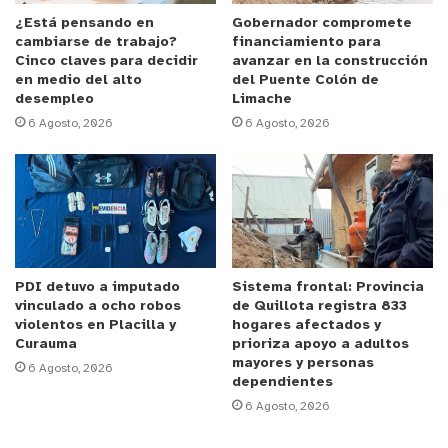
ambulatoria se desplegarán en la Plaza de Armas
¿Está pensando en
Gobernador compromete
cambiarse de trabajo?
financiamiento para
de Quillota, iniciando las recepciones de los
Cinco claves para decidir
avanzar en la construcción
usuarios a partir de las 10:00 horas y manteniendo
en medio del alto
del Puente Colón de
el servicio de forma continuada hasta el cierre de
desempleo
Limache
6 Agosto, 2026
6 Agosto, 2026
los módulos fijado para las 18:00 horas.
La pauta de prestaciones médicas dispuesta para
las mascotas asistentes contempla intervenciones
preventivas fundamentales para el bienestar
PDI detuvo a imputado
Sistema frontal: Provincia
vinculado a ocho robos
de Quillota registra 833
animal y el cumplimiento de las normativas legales
violentos en Placilla y
hogares afectados y
vigentes en el país. Los médicos veterinarios a
Curauma
prioriza apoyo a adultos
mayores y personas
cargo del procedimiento realizarán la
6 Agosto, 2026
dependientes
administración de vacunas y procesos de
6 Agosto, 2026
desparasitación interna y externa.