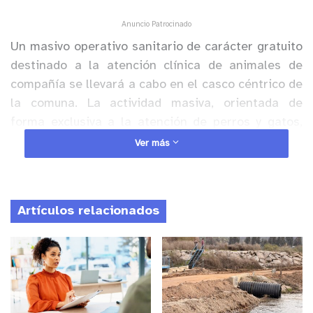
Anuncio Patrocinado
Un masivo operativo sanitario de carácter gratuito
destinado a la atención clínica de animales de
compañía se llevará a cabo en el casco céntrico de
la comuna. La actividad masiva, orientada de
forma exclusiva a la atención de perros y gatos,
busca promover de manera activa los lineamientos
Ver más
de la tenencia responsable de mascotas y facilitar
el acceso a servicios de salud veterinaria
preventivos para las familias de la provincia.
Artículos relacionados
La jornada comunitaria se encuentra programada
para el próximo domingo 21 de junio de 2026. Los
equipos técnicos y los puestos de atención