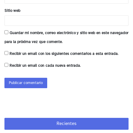
(17,4%).
Sitio web
La autoridad regional señaló que ante este
escenario durante este año se reforzará la
Guardar mi nombre, correo electrónico y sitio web en este navegador
coordinación con Carabineros para aumentar los
para la próxima vez que comente.
controles de velocidad, además de fortalecerá el
trabajo en conjunto con los municipios para
Recibir un email con los siguientes comentarios a esta entrada.
impulsar medidas de seguridad vial a nivel local,
Recibir un email con cada nueva entrada.
de manera especial en los entornos escolares y
residenciales en los que incluso es posible reducir
aún más la velocidad máxima permitida.
y tú, ¿qué opinas?
Recientes