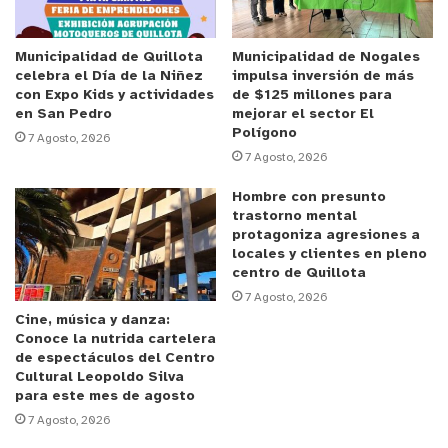
la velocidad, evitando distracciones como el uso
del teléfono celular, pero también siendo
responsables y planificar las salidas”, planteó el
Municipalidad de Quillota
Municipalidad de Nogales
celebra el Día de la Niñez
impulsa inversión de más
seremi José Emilio Guzmán.
con Expo Kids y actividades
de $125 millones para
en San Pedro
mejorar el sector El
Polígono
De acuerdo a las estadísticas entregadas por
7 Agosto, 2026
7 Agosto, 2026
Carabineros y la Comisión Nacional de Seguridad
del Tránsito (CONASET), durante 2020, la región
Hombre con presunto
de Valparaíso registró un total de 7.225 siniestros
trastorno mental
protagoniza agresiones a
de tránsito y 121 personas fallecidas en ellos.
locales y clientes en pleno
centro de Quillota
La comuna con mayor cantidad de siniestros
7 Agosto, 2026
Cine, música y danza:
(1.193) y fallecidos (16) fue Viña del Mar, seguida
Conoce la nutrida cartelera
por Quilpué, Villa Alemana, Puchuncaví, Valparaíso
de espectáculos del Centro
e Hijuelas.
Cultural Leopoldo Silva
para este mes de agosto
7 Agosto, 2026
Si bien la
imprudencia del conductor
fue la causa