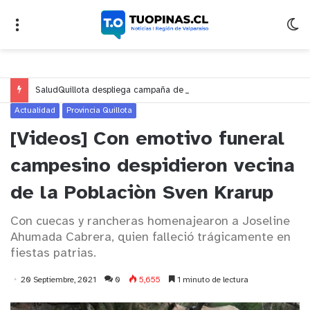
SaludQuillota despliega campaña de vacunación contra la influenza: conoce los centros y horarios habilitados en la comuna
Actualidad
Provincia Quillota
[Videos] Con emotivo funeral
campesino despidieron vecina
de la Poblaciòn Sven Krarup
Con cuecas y rancheras homenajearon a Joseline
Ahumada Cabrera, quien falleció trágicamente en
fiestas patrias.
20 Septiembre, 2021
0
5,655
1 minuto de lectura