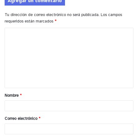
Agregar un comentario
Tu dirección de correo electrónico no será publicada.
Los campos
requeridos están marcados
*
C
o
m
e
n
t
a
Nombre
*
r
i
o
Correo electrónico
*
*