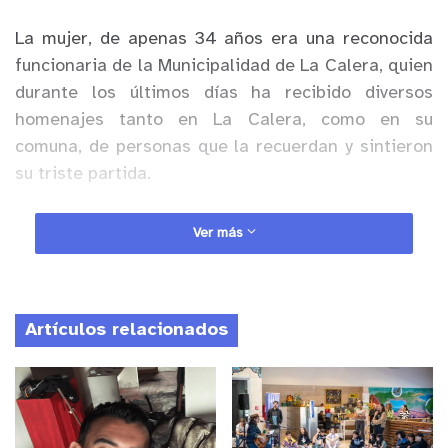
La mujer, de apenas 34 años era una reconocida
funcionaria de la Municipalidad de La Calera, quien
durante los últimos días ha recibido diversos
homenajes tanto en La Calera, como en su
comuna, de personas que la recuerdan y sintieron
su triste partida.
Anuncio Patrocinado
Ver más
El último de los homenajes se realizó durante su
funeral, el que contó con música folclórica y
rancheras, para despedir de la mejor manera a la
Artículos relacionados
querida Joseline.
El fallecimiento de la vecina de la Población Sven
Krarup, fue un golpe más de un cruel drama
familiar, ya que hace apenas 10 meses, su hijo de