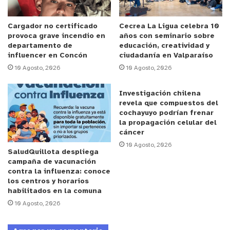
12 años, falleció durante la navidad debido a un
golpe eléctrico.
Cargador no certificado
Cecrea La Ligua celebra 10
provoca grave incendio en
años con seminario sobre
departamento de
educación, creatividad y
influencer en Concón
ciudadanía en Valparaíso
10 Agosto, 2026
10 Agosto, 2026
Investigación chilena
revela que compuestos del
Reproductor
cochayuyo podrían frenar
de
la propagación celular del
Video
cáncer
10 Agosto, 2026
SaludQuillota despliega
campaña de vacunación
contra la influenza: conoce
los centros y horarios
habilitados en la comuna
10 Agosto, 2026
00:00
06:56