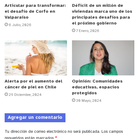
Articular para transformar:
Déficit de un millón de
lo que nos gustaría ser por el resto de nuestras
el desafío de Corfo en
viviendas marca uno de los
vidas. La profesión siendo científica o humanista,
Valparaíso
principales desafíos para
el próximo gobierno
tiene ética, la cual debiera siempre estar presente
6 Julio, 2026
7 Enero, 2026
en nuestra vida cotidiana, pero más aún en el
ejercicio profesional.
Enfocándonos en una profesión ligada a la
comunicación como lo es el periodismo, se puede
visualizar que muchas veces el ejercicio
Alerta por el aumento del
Opinión: Comunidades
profesional periodístico no es el
ideal, ya
que por
cáncer de piel en Chile
educativas, espacios
parte de algunos profesionales de la comunicación
protegidos
29 Diciembre, 2024
se llega a manipular en demasía la información.
30 Mayo, 2024
Sin embargo, en más de un periodista la ética se
Agregar un comentario
ve más que reflejada tanto en su comportamiento
y así también en su forma de ser como persona.
Tu dirección de correo electrónico no será publicada.
Los campos
requeridos están marcados
*