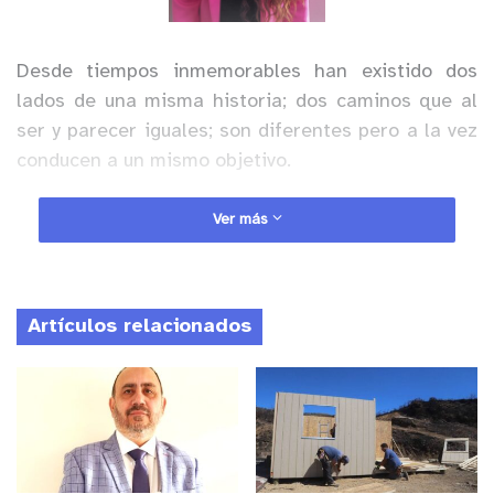
Desde tiempos inmemorables han existido dos
lados de una misma historia; dos caminos que al
ser y parecer iguales; son diferentes pero a la vez
conducen a un mismo objetivo.
Anuncio Patrocinado
Ver más
A un niño cuando le preguntan qué es lo que quiere
ser cuando grande, tiene miles de profesiones,
solo que, en ese momento
,
uno no razona y solo
Artículos relacionados
piensa desde una ilusión. Sin embargo lo que no
sabemos, es que años más tarde desde esa ilusión
podría llegar a crecer un sueño de vida.
La mayoría de las veces al entrar a estudiar una
carrera universitaria tenemos presente qué eso es