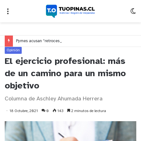
Pymes acusan “retroceso injusto” y exigen al Congreso rechazar veto que elimina el pago oportuno a 30 días
Opinión
El ejercicio profesional: más
de un camino para un mismo
objetivo
Columna de Aschley Ahumada Herrera
18 Octubre, 2021
0
143
2 minutos de lectura