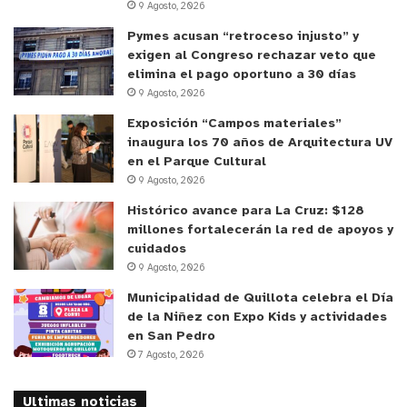
9 Agosto, 2026
otras palabras estas personas al encontrarse
Pymes acusan “retroceso injusto” y
cerca de mucha información, se convierten en
exigen al Congreso rechazar veto que
personas ingenuas y de esta manera no dejan
elimina el pago oportuno a 30 días
espacio en su mente para un razonamiento crítico
9 Agosto, 2026
con respecto a la información y el medio por el
Exposición “Campos materiales”
cual se informan.
inaugura los 70 años de Arquitectura UV
en el Parque Cultural
9 Agosto, 2026
y tú, ¿qué opinas?
Histórico avance para La Cruz: $128
millones fortalecerán la red de apoyos y
cuidados
9 Agosto, 2026
Municipalidad de Quillota celebra el Día
de la Niñez con Expo Kids y actividades
en San Pedro
7 Agosto, 2026
Ultimas noticias