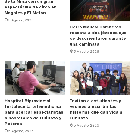
de la Niña con un gran
solicitud para iniciar obras previas y un
espectáculo de circo en
campamento minero en el sector, pero que la
Nogales y El Melón
Dirección de Obras Municipales (DOM) no lo ha
5 Agosto, 2026
aprobado.
Cerro Mauco: Bomberos
rescata a dos jóvenes que
se desorientaron durante
“El director de obras no se ha pronunciado y lo
una caminata
hará de acuerdo a sus competencias y en base a la
5 Agosto, 2026
Ley General de Urbanismo y Construcciones. En
esta misma perspectiva, creemos que la empresa
nuevamente ha infringido las normas, puesto que
ha iniciado obras sin haber tenido los permisos de
la Dirección de Obras Municipales”, afirmó la
primera autoridad comunal.
Hospital Biprovincial
Invitan a estudiantes y
fortalece la telemedicina
vecinos a escribir las
para acercar especialistas
historias que dan vida a
En efecto, luego de la inspección realizada por el
a hospitales de Quillota y
Quillota
Director de Obras Municipales se visualizaron
Petorca
5 Agosto, 2026
5 Agosto, 2026
instalaciones y maquinarias, no descartando que