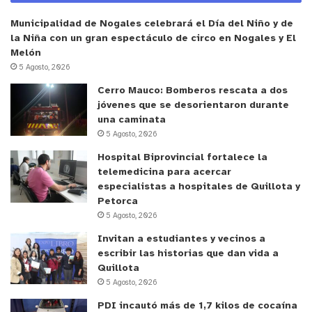
exige para ambos.
Municipalidad de Nogales celebrará el Día del Niño y de
Respecto del valor de este sector, que también es
la Niña con un gran espectáculo de circo en Nogales y El
Melón
fuertemente afectado por la sequía, Salvador
5 Agosto, 2026
Donghi, biólogo y director de Simbiosis
Cerro Mauco: Bomberos rescata a dos
Bioconsultora, detalla que “Hemos desarrollado
jóvenes que se desorientaron durante
estudios de línea de base para determinar los
una caminata
ecosistemas que caracterizan a la cuenca del (río)
5 Agosto, 2026
Rocín y ahí nos hemos encontrado con una riqueza
Hospital Biprovincial fortalece la
endémica enorme, en un sector cordillerano único,
telemedicina para acercar
especialistas a hospitales de Quillota y
muy poco representativo en Chile, que tiene
Petorca
absolutamente todas las características para
5 Agosto, 2026
convertirse en una reserva de la biósfera mundial
Invitan a estudiantes y vecinos a
a nivel de ecosistema mediterráneo, perteneciente
escribir las historias que dan vida a
a la cuenca Pacífico, en el sector andino”.
Quillota
5 Agosto, 2026
“Hay agrupaciones bien impresionantes de
PDI incautó más de 1,7 kilos de cocaína