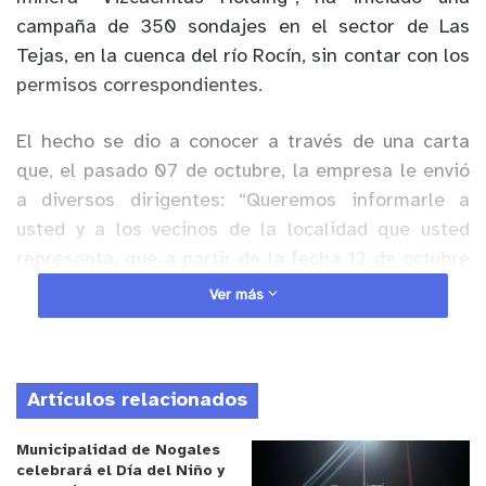
campaña de 350 sondajes en el sector de Las
Tejas, en la cuenca del río Rocín, sin contar con los
permisos correspondientes.
El hecho se dio a conocer a través de una carta
que, el pasado 07 de octubre, la empresa le envió
a diversos dirigentes: “Queremos informarle a
usted y a los vecinos de la localidad que usted
representa, que a partir de la fecha 12 de octubre
del presente, daremos inicio a la fase de
Ver más
construcción de nuestra campaña de sondajes”.
Anuncio Patrocinado
Artículos relacionados
El alcalde de Putaendo, Mauricio Quiroz, explica
que dos días antes de esta carta, la compañía de
Municipalidad de Nogales
la empresa canadiense Andes Copper ingresó una
celebrará el Día del Niño y