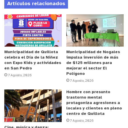
Artículos relacionados
donde la participación ciudadana activa sea parte
de la forma en cómo dirimimos y cómo resolvemos
algunos temas tan relevantes como la inversión
pública. Creemos en la democracia, creemos en la
participación ciudadana activa y lo vamos a
demostrar este sábado 28 de mayo en la Primera
Consulta Ciudadana Vinculante”, expresó el alcalde
Municipalidad de Quillota
Municipalidad de Nogales
celebra el Día de la Niñez
impulsa inversión de más
Mauricio Quiroz.
con Expo Kids y actividades
de $125 millones para
en San Pedro
mejorar el sector El
Polígono
El proceso partió en el mes de marzo cuando
7 Agosto, 2026
7 Agosto, 2026
funcionarias y funcionarios de la municipalidad de
Putaendo fueron convocados por el alcalde para
Hombre con presunto
trabajar en la Consulta Ciudadana Vinculante y
trastorno mental
protagoniza agresiones a
realizar equipos de trabajo al respecto.
locales y clientes en pleno
centro de Quillota
Fruto de aquello, a mediados de abril, se realizó
7 Agosto, 2026
Cine, música y danza: