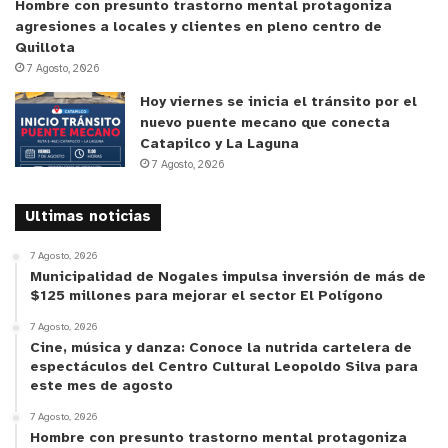
Hombre con presunto trastorno mental protagoniza
agresiones a locales y clientes en pleno centro de
Para más detalles al respecto, vecinas y vecinos
Quillota
7 Agosto, 2026
puedan visitar las redes sociales del Municipio. El
Facebook es “I. Municipalidad de Putaendo” y el
Hoy viernes se inicia el tránsito por el
nuevo puente mecano que conecta
Instagram @muni_putaendo.
Catapilco y La Laguna
7 Agosto, 2026
y tú, ¿qué opinas?
Ultimas noticias
7 Agosto, 2026
Municipalidad de Nogales impulsa inversión de más de
$125 millones para mejorar el sector El Polígono
7 Agosto, 2026
Cine, música y danza: Conoce la nutrida cartelera de
espectáculos del Centro Cultural Leopoldo Silva para
este mes de agosto
7 Agosto, 2026
Hombre con presunto trastorno mental protagoniza