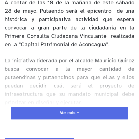
A contar de las 10 de la mañana de este sábado
28 de mayo, Putaendo será el epicentro
de una
histórica y participativa actividad que espera
convocar a gran parte de la ciudadanía en la
Primera Consulta Ciudadana Vinculante
realizada
en la “Capital Patrimonial de Aconcagua”.
La iniciativa liderada por el alcalde Mauricio Quiroz
busca convocar a la mayor cantidad de
putaendinas y putaendinos para que ellas y ellos
puedan decidir cuál será el proyecto de
infraestructura que su mandato municipal debe
priorizar en diseñar y ejecutar.
Ver más
Anuncio Patrocinado
“Estamos esperanzados en que este sea un buen
ejercicio democrático, el primero de muchos, en