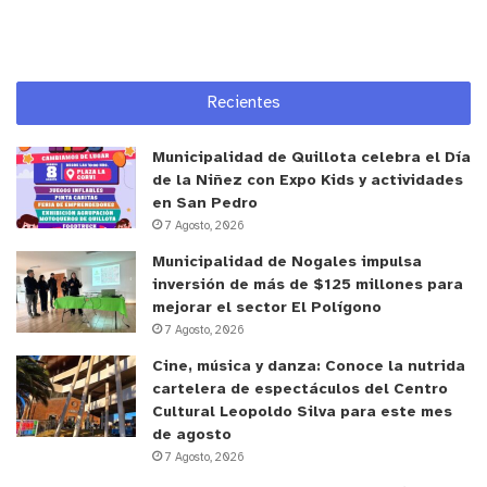
desde los 14 años en adelante. En efecto, el día 25
de mayo se realizaron las primeras votaciones en
ambos liceos de la comuna: Liceo Manuel Marín
Recientes
Fritis y Rinconada de Silva.
Municipalidad de Quillota celebra el Día
Además, el proceso también incluirá a usuarias y
de la Niñez con Expo Kids y actividades
usuarios del Hospital Psiquiátrico Philippe Pinel y a
en San Pedro
personas del Centro de Educación y Trabajo (CET)
7 Agosto, 2026
de Putaendo.
Municipalidad de Nogales impulsa
inversión de más de $125 millones para
De esta forma, putaendinas y putaendinos podrán
mejorar el sector El Polígono
7 Agosto, 2026
votar este
sábado 28 de mayo, entre las 10:00 y
las 16:00 horas en la escuela y liceo más cercano
Cine, música y danza: Conoce la nutrida
cartelera de espectáculos del Centro
a su domicilio, en todo el territorio comunal
. En el
Cultural Leopoldo Silva para este mes
caso de la localidad de Los Patos, la sede de
de agosto
sufragios será la sede comunitaria de aquel
7 Agosto, 2026
sector.