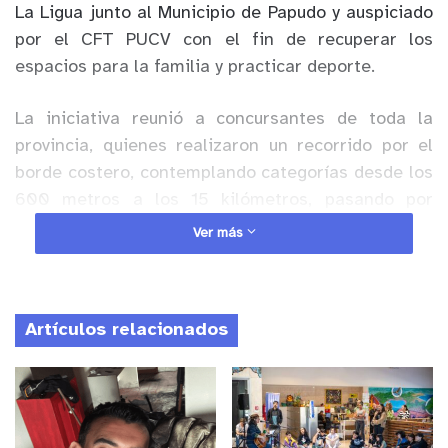
La Ligua junto al Municipio de Papudo y auspiciado
por el CFT PUCV con el fin de recuperar los
espacios para la familia y practicar deporte.
La iniciativa reunió a concursantes de toda la
provincia, quienes realizaron un recorrido por el
borde costero, contemplando categorías desde los
600 metros a los 15 kilómetros, pasando por
senderos sobre cemento y tierra, con constantes
Ver más
pendientes, aptas para toda la familia y para
personas de todas las edades.
Artículos relacionados
Anuncio Patrocinado
Al respecto, la alcaldesa de Papudo, Claudia
Adasme Donoso señaló que “Estamos contentos
por haber finalizado esta corrida familiar donde
participaron cientos de competidores, quienes