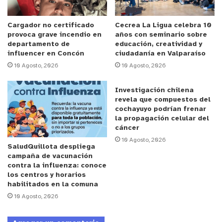
llegaron junto a sus familias a realizar deporte a
nuestra costanera. Queremos agradecer al Club de
Cargador no certificado
Cecrea La Ligua celebra 10
provoca grave incendio en
años con seminario sobre
Atletismo de La Ligua quienes se acercaron a
departamento de
educación, creatividad y
nuestro municipio para poder concretar esta
influencer en Concón
ciudadanía en Valparaíso
actividad; para nosotros como municipio es
10 Agosto, 2026
10 Agosto, 2026
importante apoyar todas las iniciativas que nos
Investigación chilena
permitan incentivar el deporte, la vida familiar y
revela que compuestos del
poder recuperar los espacios de nuestro balneario
cochayuyo podrían frenar
para todos los vecinos y vecinas”.
la propagación celular del
cáncer
10 Agosto, 2026
Por su parte, Claudio Rojas, participante comentó
SaludQuillota despliega
campaña de vacunación
que “Que bueno que el municipio este recuperando
contra la influenza: conoce
los espacios para hacer harto deporte, actividades
los centros y horarios
habilitados en la comuna
recreativas tanto para niños, adultos y ancianos;
10 Agosto, 2026
por lo que los felicito porque hace mucho tiempo
que no corría y volver a correr acá en Papudo es