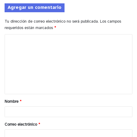
Agregar un comentario
Tu dirección de correo electrónico no será publicada.
Los campos
y tú, ¿qué opinas?
requeridos están marcados
*
C
o
m
e
n
t
a
Nombre
*
r
i
o
Correo electrónico
*
*