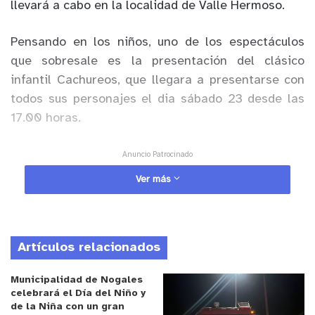
llevará a cabo en la localidad de Valle Hermoso.
Pensando en los niños, uno de los espectáculos
que sobresale es la presentación del clásico
infantil Cachureos, que llegara a presentarse con
todos sus personajes el dia sábado 23 desde las
17.00 horas.
Anuncio Patrocinado
También se presentará el Pullover o chaleco más
Ver más
grande de Chile el vienes 22 y para el viernes 29
se presenta el grupo tropical Garras de Amor.
Artículos relacionados
Los invitamos a conocer el detalle en la cartelera.
Y recordar que la entrada es libre y gratuita.
Municipalidad de Nogales
celebrará el Día del Niño y
de la Niña con un gran