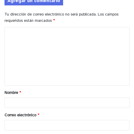
Agregar un comentario
Tu dirección de correo electrónico no será publicada.
Los campos
requeridos están marcados
*
C
o
m
e
n
t
a
Nombre
*
r
i
o
Correo electrónico
*
*