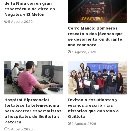
de la Niña con un gran
Anuncio Patrocinado
espectáculo de circo en
“Este año, fuimos solo 10 las comunas de la región
Nogales y El Melón
que recibimos el Figem, que es el Fondo de
5 Agosto, 2026
Incentivo a la Gestión Municipal, que reciben los
Cerro Mauco: Bomberos
rescata a dos jóvenes que
municipios que tienen alto índices de
se desorientaron durante
cumplimiento en distintas materias y que se
una caminata
acreditan como no tener deudas previsionales y de
5 Agosto, 2026
ningún tipo, tanto con trabajadores y proveedores,
de entregar información a contraloría, a la propia
Subdere; el cumplimiento de la Ley de Rentas
Municipales, al Ley de Transparencia, que es muy
importante para nuestra gestión. Con todos estos
datos, la Subdere realiza un ranking y a los
Hospital Biprovincial
Invitan a estudiantes y
fortalece la telemedicina
vecinos a escribir las
municipios mejor evaluados se le entrega este
para acercar especialistas
historias que dan vida a
fondo, un incentivo para realizar distintas
a hospitales de Quillota y
Quillota
Petorca
inversiones públicas, lo que va a ir en directo
5 Agosto, 2026
5 Agosto, 2026