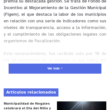
premia su destacada gestión. Se trata de Fondo de
Incentivo al Mejoramiento de la Gestión Municipal
(Figem), el que destaca la labor de los municipios
en relación con una serie de indicadores como sus
niveles de transparencia, acceso a la información,
y el cumplimiento de las obligaciones legales con
organismos de fiscalización.
Este reconocimiento, fue recibido solo por 10 de
los 38 municipios de la comuna, lo que habla del
importante trabajo que ha mantenido la actual
Ver más
administración municipal, tendientes a mejorar los
distintos índices y así dar un mejor servicio a la
comunidad. Los recursos obtenidos serán
Artículos relacionados
utilizados en distintas iniciativas de desarrollo
local.
Municipalidad de Nogales
celebrará el Día del Niño y