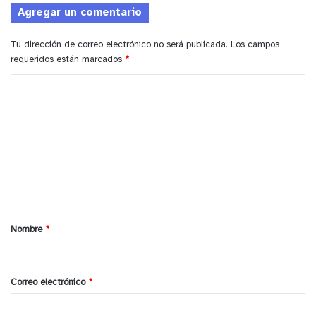
Agregar un comentario
Tu dirección de correo electrónico no será publicada.
Los campos
requeridos están marcados
*
C
o
m
e
n
t
a
Nombre
*
r
i
o
Correo electrónico
*
*