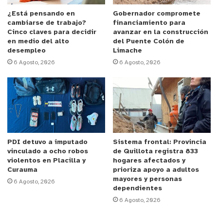
quedó a cargo de la Brigada de Homicidios de la
¿Está pensando en
Gobernador compromete
cambiarse de trabajo?
financiamiento para
PDI, organismos que se espera realice una vocería
Cinco claves para decidir
avanzar en la construcción
sobre este violento homicidio en las próximas
en medio del alto
del Puente Colón de
horas.
desempleo
Limache
6 Agosto, 2026
6 Agosto, 2026
y tú, ¿qué opinas?
PDI detuvo a imputado
Sistema frontal: Provincia
vinculado a ocho robos
de Quillota registra 833
violentos en Placilla y
hogares afectados y
Curauma
prioriza apoyo a adultos
mayores y personas
6 Agosto, 2026
dependientes
6 Agosto, 2026