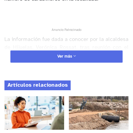
Anuncio Patrocinado
La información fue dada a conocer por la alcaldesa
de Hijuelas, Verónica Rossat, tras reunión con el
Prefecto Marga Marga de Carabineros de Chile,
Ver más
coronel Alex Oporto, a quien hizo entrega de la
documentación respectiva.
Artículos relacionados
La jefa comunal señaló que desde la Municipalidad
de Hijuelas han puesto un terreno a disposición de
Carabineros de Chile, para que se construya una
Tenencia y subir a 30 la cantidad de efectivos