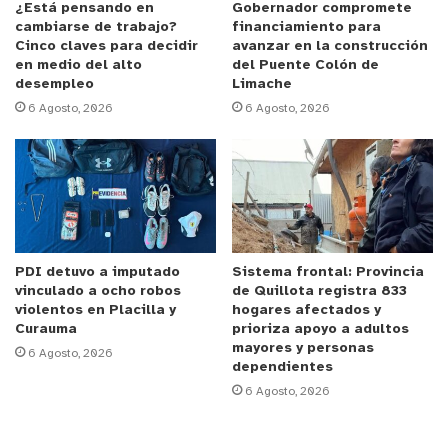
policiales en la comuna.
¿Está pensando en
Gobernador compromete
cambiarse de trabajo?
financiamiento para
Cinco claves para decidir
avanzar en la construcción
en medio del alto
del Puente Colón de
desempleo
Limache
Los próximos pasos para la pronta concreción de
6 Agosto, 2026
6 Agosto, 2026
la nueva unidad policial hijuelense contemplan
gestiones para acceder a fondos públicos y
reuniones con autoridades, en un trabajo que tiene
por finalidad mejorar la seguridad comunal y que
ha sido muy bien recibida por el alto mando de
Carabineros de Chile.
PDI detuvo a imputado
Sistema frontal: Provincia
vinculado a ocho robos
de Quillota registra 833
violentos en Placilla y
hogares afectados y
y tú, ¿qué opinas?
Curauma
prioriza apoyo a adultos
mayores y personas
6 Agosto, 2026
dependientes
6 Agosto, 2026