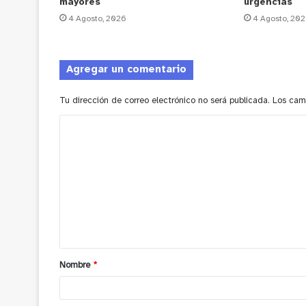
mayores
urgencias
4 Agosto, 2026
4 Agosto, 20
Agregar un comentario
Tu dirección de correo electrónico no será publicada.
Los cam
C
o
m
e
n
t
a
Nombre
*
r
i