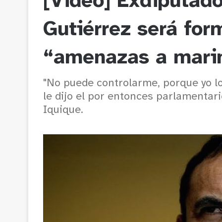
[Video] Exdiputad
Gutiérrez será for
“amenazas a mari
"No puede controlarme, porque yo lo
le dijo el por entonces parlamentar
Iquique.