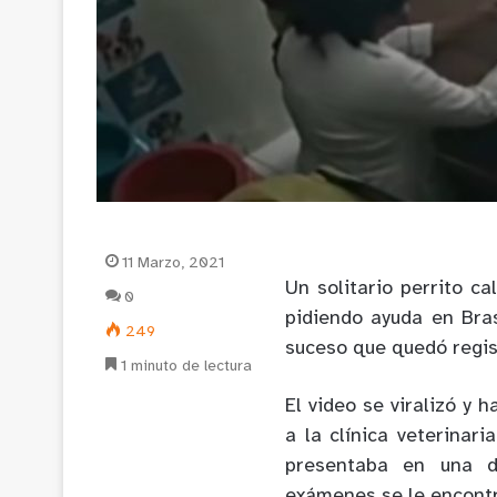
11 Marzo, 2021
Un solitario perrito ca
0
pidiendo ayuda en Bras
249
suceso que quedó regis
1 minuto de lectura
El video se viralizó y 
a la clínica veterinar
presentaba en una d
exámenes se le encontr