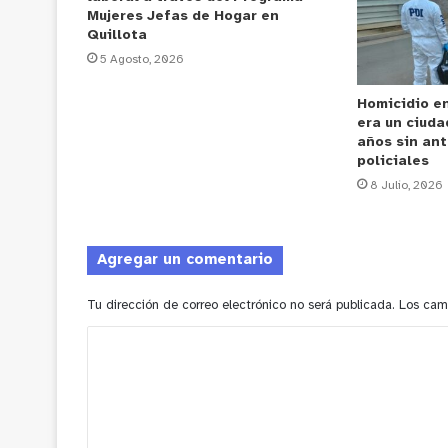
Mujeres Jefas de Hogar en
Quillota
5 Agosto, 2026
Homicidio en
era un ciuda
años sin an
policiales
8 Julio, 2026
Agregar un comentario
Tu dirección de correo electrónico no será publicada.
Los cam
C
o
m
e