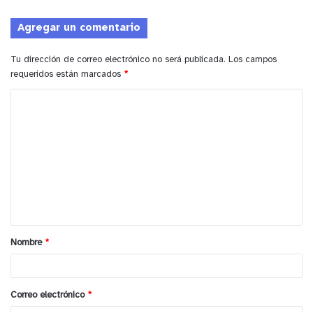
Agregar un comentario
Tu dirección de correo electrónico no será publicada.
Los campos
requeridos están marcados
*
C
o
m
e
n
t
a
Nombre
*
r
i
o
Correo electrónico
*
*