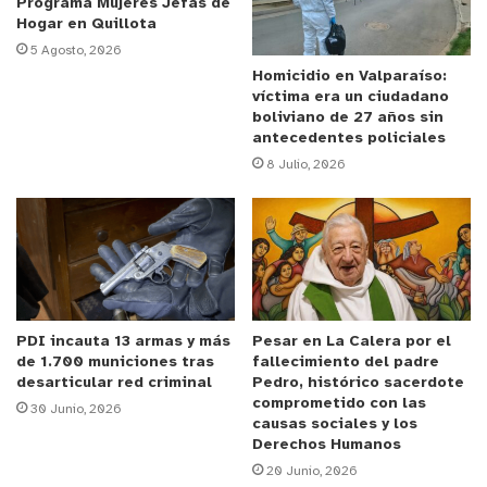
Programa Mujeres Jefas de
Hogar en Quillota
Al finalizar la jornada le hicieron entrega de un
5 Agosto, 2026
cajón de paltas de La Cruz, que recibió con agrado,
Homicidio en Valparaíso:
víctima era un ciudadano
para luego fotografiarse junto al administrador
boliviano de 27 años sin
municipal Lautaro Correa, antes de retirarse con
antecedentes policiales
su comitiva.
8 Julio, 2026
PDI incauta 13 armas y más
Pesar en La Calera por el
de 1.700 municiones tras
fallecimiento del padre
desarticular red criminal
Pedro, histórico sacerdote
comprometido con las
30 Junio, 2026
causas sociales y los
Derechos Humanos
20 Junio, 2026