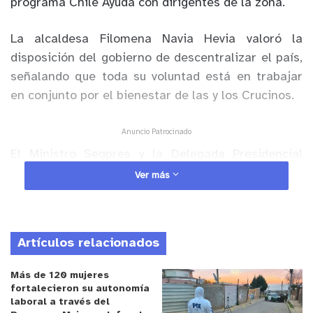
programa Chile Ayuda con dirigentes de la zona.
La alcaldesa Filomena Navia Hevia valoró la
disposición del gobierno de descentralizar el país,
señalando que toda su voluntad está en trabajar
en conjunto por el bienestar de las y los Crucinos.
Anuncio Patrocinado
El Ministro Segpres y la Delegada Presidencial
Regional, resolvieron dudas de la comunidad,
Ver más
además de entregarles el apoyo y comprometerse
a continuar con este diálogo ciudadano que da a
conocer los programas implementados desde el
Artículos relacionados
gobierno.
Más de 120 mujeres
En la oportunidad también participaron alcaldes de
fortalecieron su autonomía
laboral a través del
la Provincia de Quillota.