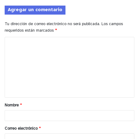
Agregar un comentario
Tu dirección de correo electrónico no será publicada.
Los campos
requeridos están marcados
*
C
o
m
e
n
t
a
Nombre
*
r
i
o
Correo electrónico
*
*