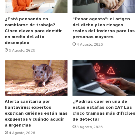
hemiciclo de la Sala, demuestra que el cuidado de
los adultos mayores es un preocupación de todos, y
que las medidas de cuidados en los centros de
¿Está pensando en
“Pasar agosto”: el origen
cambiarse de trabajo?
del dicho y los riesgos
larga estadía se debieron tomar con más prontitud
Cinco claves para decidir
reales del invierno para las
y así evitar las muertes que afectaron no solo a
en medio del alto
personas mayores
desempleo
estos dos centros en nuestra región, sino a varios
4 Agosto, 2026
6 Agosto, 2026
en diferentes puntos del país”.
La moción también solicita al Ejecutivo un informe
sobre la tasa de letalidad y contagio con Covid-19
que han presentado los mencionados centros,
informando las medidas concretas adoptadas.
Alerta sanitaria por
¿Podrías caer en una de
hantavirus: expertos
estas estafas con IA? Las
y tú, ¿qué opinas?
explican quiénes están más
cinco trampas más difíciles
expuestos y cuándo acudir
de detectar
a urgencias
3 Agosto, 2026
4 Agosto, 2026