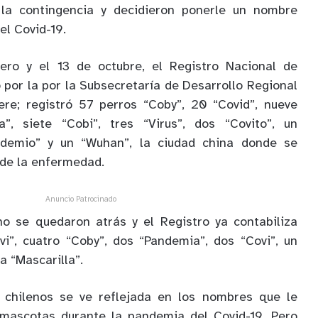
 la contingencia y decidieron ponerle un nombre
el Covid-19.
ero y el 13 de octubre, el Registro Nacional de
por la por la Subsecretaría de Desarrollo Regional
ere; registró 57 perros “Coby”, 20 “Covid”, nueve
a”, siete “Cobi”, tres “Virus”, dos “Covito”, un
andemio” y un “Wuhan”, la ciudad china donde se
 de la enfermedad.
Anuncio Patrocinado
o se quedaron atrás y el Registro ya contabiliza
ovi”, cuatro “Coby”, dos “Pandemia”, dos “Covi”, un
na “Mascarilla”.
s chilenos se ve reflejada en los nombres que le
mascotas durante la pandemia del Covid-19. Pero