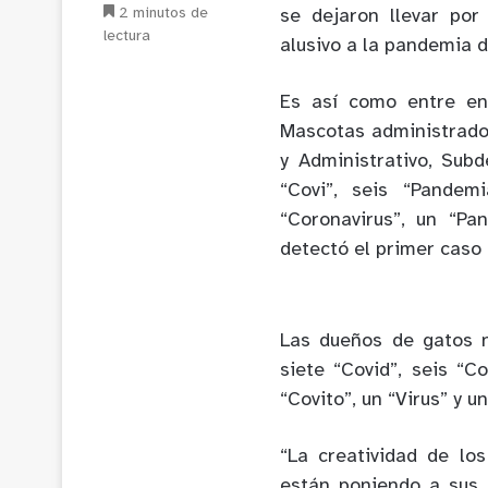
2 minutos de
se dejaron llevar por
lectura
alusivo a la pandemia d
Es así como entre en
Mascotas administrado 
y Administrativo, Subd
“Covi”, seis “Pandemi
“Coronavirus”, un “P
detectó el primer caso
Las dueños de gatos n
siete “Covid”, seis “C
“Covito”, un “Virus” y u
“La creatividad de lo
están poniendo a sus 