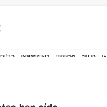
POLÍTICA
EMPRENDIMIENTO
TENDENCIAS
CULTURA
LA
e financiamiento para avanzar en la construcción del Puente Colón de Lim