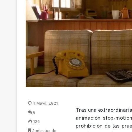
4 Mayo, 2021
Tras una extraordinari
0
animación stop-motion
126
prohibición de las pr
2 minutos de