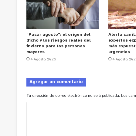
“Pasar agosto”: el origen del
Alerta sanit
dicho y los riesgos reales del
expertos ex
invierno para las personas
más expuest
mayores
urgencias
4 Agosto, 2026
4 Agosto, 20
Agregar un comentario
Tu dirección de correo electrónico no será publicada.
Los cam
C
o
m
e