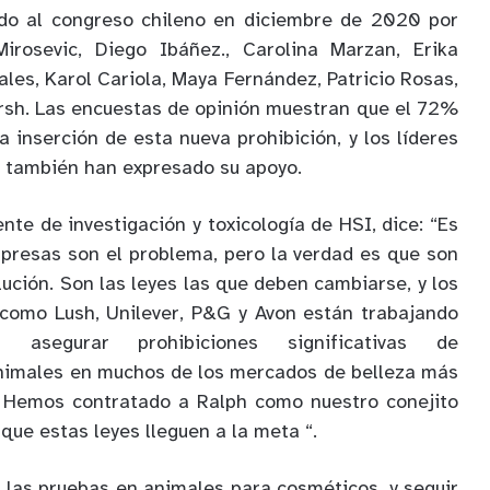
ado al congreso chileno en diciembre de 2020 por
irosevic, Diego Ibáñez., Carolina Marzan, Erika
ales, Karol Cariola, Maya Fernández, Patricio Rosas,
rsh. Las encuestas de opinión muestran que el 72%
a inserción de esta nueva prohibición, y los líderes
za también han expresado su apoyo.
ente de investigación y toxicología de HSI, dice: “Es
mpresas son el problema, pero la verdad es que son
olución. Son las leyes las que deben cambiarse, y los
a como Lush, Unilever, P&G y Avon están trabajando
asegurar prohibiciones significativas de
nimales en muchos de los mercados de belleza más
. Hemos contratado a Ralph como nuestro conejito
que estas leyes lleguen a la meta “.
r las pruebas en animales para cosméticos, y seguir