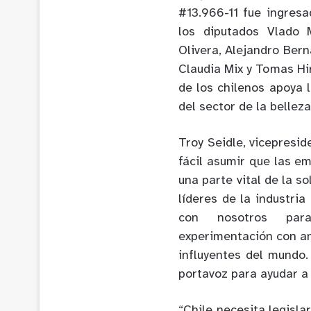
#13.966-11 fue ingres
los diputados Vlado M
Olivera, Alejandro Bern
Claudia Mix y Tomas Hi
de los chilenos apoya l
del sector de la belle
Troy Seidle, vicepresid
fácil asumir que las e
una parte vital de la s
líderes de la industri
con nosotros para 
experimentación con a
influyentes del mundo
portavoz para ayudar a 
“Chile necesita legisla