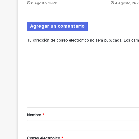
6 Agosto, 2026
4 Agosto, 20
Agregar un comentario
Tu dirección de correo electrónico no será publicada.
Los cam
C
o
m
e
n
t
a
Nombre
*
r
i
o
Correo electrónico
*