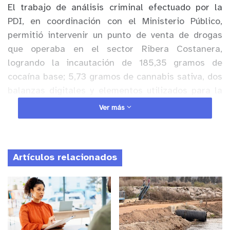
El trabajo de análisis criminal efectuado por la
PDI, en coordinación con el Ministerio Público,
permitió intervenir un punto de venta de drogas
que operaba en el sector Ribera Costanera,
logrando la incautación de 185,35 gramos de
cocaína base; 5,73 gramos de cannabis sativa, dos
balanzas digitales y elementos utilizados para la
dosificación, además, de dinero en efectivo
Ver más
obtenido por los imputados producto de las ventas.
Anuncio Patrocinado
Artículos relacionados
Los detenidos fueron puestos a disposición del
Juzgado de Garantía La Ligua para su
formalización donde se dispusieron sus medidas
cautelares.
y tú, ¿qué opinas?