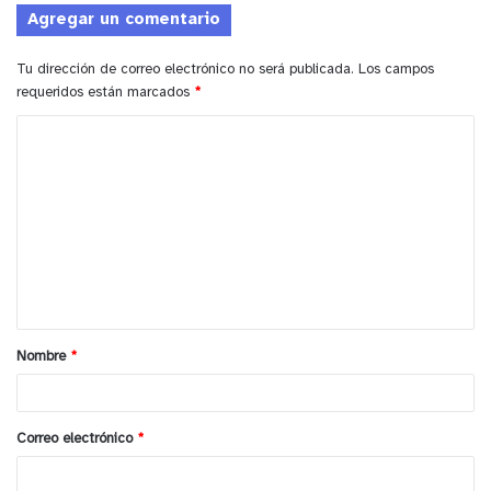
Agregar un comentario
Tu dirección de correo electrónico no será publicada.
Los campos
requeridos están marcados
*
C
o
m
e
n
t
a
Nombre
*
r
i
o
Correo electrónico
*
*