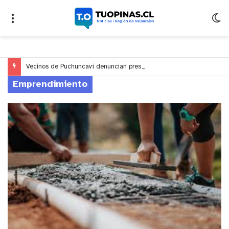
Vecinos de Puchuncaví denuncian presunto traslado de aguas servidas hacia Concón desde planta cuestionada por Contraloría
Emprendimiento