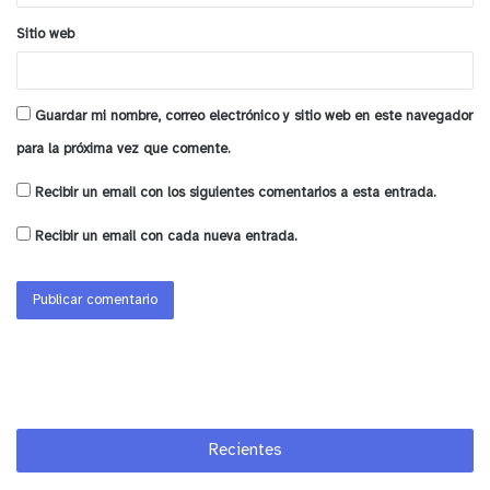
hacia el sur. También estará prohibido el
Sitio web
estacionamiento en ambos costados de la vía.
Para tales efectos, ya está instalada la
Guardar mi nombre, correo electrónico y sitio web en este navegador
señalización vertical respectiva. No obstante,
se
para la próxima vez que comente.
están realizando las gestiones necesarias para
dotar el cruce con un sistema de semáforos,
que
Recibir un email con los siguientes comentarios a esta entrada.
ordene la circulación y regule los derechos de
Recibir un email con cada nueva entrada.
paso, tanto de automóviles como de peatones.
y tú, ¿qué opinas?
Recientes